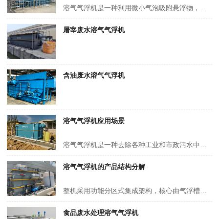
溶气气浮机是一种利用微小气泡吸附悬浮物，使其浮至水面从而实现固液分离的水处理设备。其核心原理包括 溶气、释气、气浮分离 三个阶段： 1、溶气阶段 清水（或部分处理后水）经 溶气泵 加压（通常0.3~0.5MPa）进入 溶气罐，同时注入空气。 在高压下，空气充分溶解于水中，形成 饱和溶气水…
屠宰废水溶气气浮机
含油废水溶气气浮机
溶气气浮机应用场景
溶气气浮机是一种去除各种工业和市政污水中的固体悬浮物、油脂及各种胶状物的设备。该设备广泛应用于炼油、化工、酿造、植物油生产与精炼、屠宰、电镀、印染等工业废水和市政污水的处理。
溶气气浮机的产品结构分解
整机采用功能分区式集成架构，核心由气浮槽体、压力溶气系统、微气泡释放单元、布水集水系统、浮渣刮除装置五大模块组成，各单元协同保障分离效率与运行稳定性。 溶气气浮机示例图 气浮槽体：多采用 304 不锈钢或碳钢防腐材质制作，内部通过竖向隔板划分为接触区与分离区，前者营造紊流碰撞环…
食品废水处理溶气气浮机