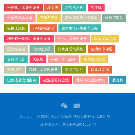
一体化污水处理设备
衰变池
溶气气浮机
气浮机
一体化净水设备
芬顿反应器
高效旋流污水净化器
微砂沉淀池
板框压滤机
不锈钢隔油池
农村生活污水处理设备
地埋式一体化污水处理设备
生活污水处理设备
高密度沉淀池
医院衰变池
无阀过滤器
污水处理气浮机
玻璃钢冷却塔
臭氧催化剂
厌氧塔
芬顿一体化设备
多介质过滤器
铁碳填料
农村污水处理设备
絮凝沉淀池
福建衰变池
山西省衰变池案例
磁混凝凝沉淀池
叠螺式污泥脱水机
叠螺机
Copyright @ 2026 源头厂家价格-潍坊远航环保 版权所有
ICP备案编号：鲁ICP备18045094号