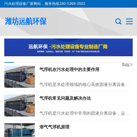
污水处理设备厂家网站，服务热线180-5368-3502
Tag:
>
首页
气浮机在污水处理中的主要作用
溶气
气浮
气浮机是水处理领域的核心高效固液分离设备，核心原理是通过溶气系统生成大量微米级微气泡，使其与水中悬浮颗粒、絮体、油滴等充分粘附，形成整体密度小于水的浮体，依靠浮力快速上浮至水面形成浮渣，最终通过刮渣系统分离排出，实现水质净化。其主要作用可分为以下五类： 气浮机污水处理设备 …
机
气浮机常见问题及解决办法
气浮机是污水处理中常用的固液分离设备，运行过程中易出现浮渣松散、泡沫溢出、COD 去除率低等问题，多与药剂选型、设备运行参数及进水水质相关，以下为常见问题及针对性解决办法。 一、气浮池表面浮渣松散，无法凝聚成层 核心原因是 PAC、PAM 投加量不足或配比失衡，进水 pH 偏离6~9的适宜区…
溶气气浮机原理