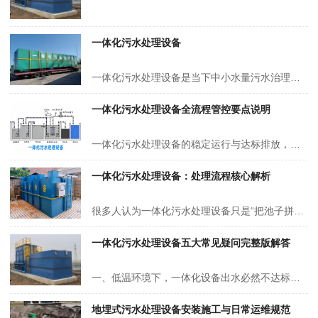
一体化污水处理设备
一体化污水处理设备是当下中小水量污水治理的主流选择，一体化污水处理设备主体采用双组钢结构设计，表面涂刷专属防腐涂料，可耐受酸碱盐、汽油煤油等介质腐蚀，兼具耐老化、耐冲磨、带锈防锈的特性，这款一体化污水处理设备涂刷防腐涂料后，整体防腐寿命可达12年以上。
一体化污水处理设备全流程管控要点说明
一体化污水处理设备的稳定运行与达标排放，依赖选型到运维的全流程标准化管控，各环节落实质量直接决定系统处理效能、使用寿命与运行安全，核心管控要点如下： 设备选型 以处理水量、进水水质特性、出水排放标准为核心依据，匹配 A/O、MBR、MBBR 等对应处理工艺，核定设备额定处理能力并预留…
一体化污水处理设备：处理流程核心解析
很多人认为一体化污水处理设备只是“把池子拼进箱子里”，其实它是经水力流态优化的闭环净化系统。污水进入一体化污水处理设备后，会依次流经六个功能区间，形成连续处理链路。相比传统土建池体，一体化污水处理设备水流路径短、无死角，处理效率和稳定性更优，是分散式污水治理的优选。 一，匀质稳…
一体化污水处理设备五大常见疑问完整版解答
一、低温环境下，一体化设备出水必然不达标吗？ 不会一定超标，低温只是大幅削弱生化处理能力，可通过工艺调整与保温手段解决。 常规接触氧化、活性污泥工艺，水温低于 15℃时微生物活性显著降低，COD、氨氮去除率下降 20%~40%，北方露天地上设备冬季极易氨氮超标。 低温改善方案 地埋安装：…
地埋式污水处理设备安装施工与日常运维规范