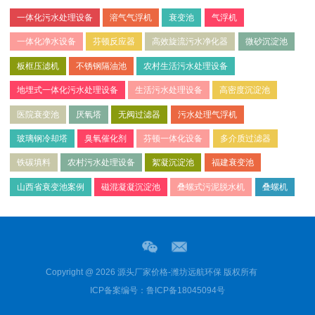
一体化污水处理设备
溶气气浮机
衰变池
气浮机
一体化净水设备
芬顿反应器
高效旋流污水净化器
微砂沉淀池
板框压滤机
不锈钢隔油池
农村生活污水处理设备
地埋式一体化污水处理设备
生活污水处理设备
高密度沉淀池
医院衰变池
厌氧塔
无阀过滤器
污水处理气浮机
玻璃钢冷却塔
臭氧催化剂
芬顿一体化设备
多介质过滤器
铁碳填料
农村污水处理设备
絮凝沉淀池
福建衰变池
山西省衰变池案例
磁混凝凝沉淀池
叠螺式污泥脱水机
叠螺机
Copyright @ 2026 源头厂家价格-潍坊远航环保 版权所有
ICP备案编号：鲁ICP备18045094号