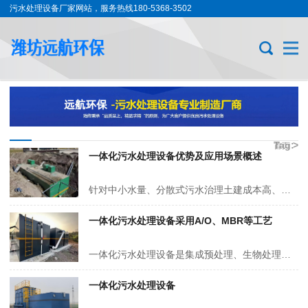
污水处理设备厂家网站，服务热线180-5368-3502
Tag:
>
首页
一体化污水处理设备优势及应用场景概述
一体
化污
针对中小水量、分散式污水治理土建成本高、建设周期长、运维复杂、场地受限等痛点，一体化污水处理设备采用工厂预制模块化结构，替代传统土建建站模式，是分散式污水治理的标准化核心装备。 一、核心技术优势 1. 集成预制结构，落地效率高、占地小 设备整体实现池体、填料、管路、自控系统…
水处
理设
一体化污水处理设备采用A/O、MBR等工艺
备
一体化污水处理设备是集成预处理、生物处理、深度过滤的紧凑型净化装置，采用A/O、MBR等工艺，通过格栅截留、生物降解、沉淀过滤协同作用，去除 COD、NH3-N、SS 等污染物。设备占地仅为传统工艺的50%，可自动化运行，无需专人值守，适用于村镇污水、景区废水处理，出水可达一级 B 及以上标准，安装便…
一体化污水处理设备